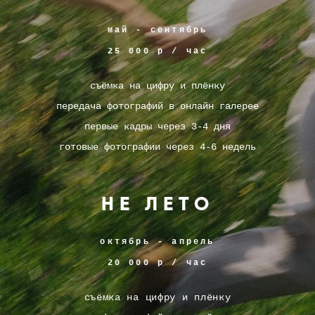
май - сентябрь
25 000 р / час
съёмка на цифру и плёнку
передача фотографий в онлайн галерее
​первые кадры через 3-4 дня
готовые фотографии через 4-6 недель
НЕ ЛЕТО
октябрь - апрель
20 000 р / час
съёмка на цифру и плёнку